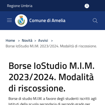
Salta al contenuto principale
Regione Umbria
Comune di Amelia
Home
>
Novità
>
Avvisi
>
Borse IoStudio M.I.M. 2023/2024. Modalità di riscossione.
Borse IoStudio M.I.M.
2023/2024. Modalità
di riscossione.
Borse di studio M.I.M. a favore degli studenti iscritti agli
Istituti della scuola secondaria di secondo grado per