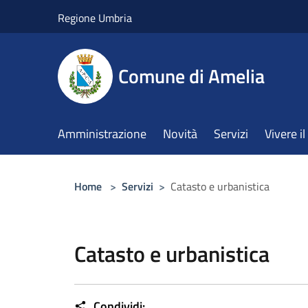
Salta al contenuto principale
Regione Umbria
Comune di Amelia
Amministrazione
Novità
Servizi
Vivere 
Home
>
Servizi
>
Catasto e urbanistica
Catasto e urbanistica
Condividi: