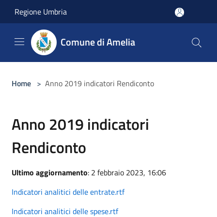
Salta al contenuto principale
Regione Umbria
Comune di Amelia
Home
>
Anno 2019 indicatori Rendiconto
Anno 2019 indicatori
Rendiconto
Ultimo aggiornamento
: 2 febbraio 2023, 16:06
Indicatori analitici delle entrate.rtf
Indicatori analitici delle spese.rtf