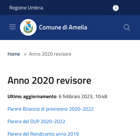
Salta al contenuto principale
Regione Umbria
Comune di Amelia
Home
>
Anno 2020 revisore
Anno 2020 revisore
Ultimo aggiornamento
: 6 febbraio 2023, 10:48
Parere Bilancio di previsione 2020-2022
Parere del DUP 2020-2022
Parere del Rendiconto anno 2019