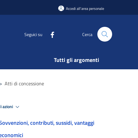
Accedi all'area personale
Seguici su
Cerca
Tutti gli argomenti
>
Atti di concessione
i azioni
Sovvenzioni, contributi, sussidi, vantaggi
economici