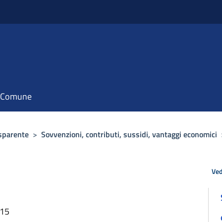
il Comune
sparente
>
Sovvenzioni, contributi, sussidi, vantaggi economici
Ved
:15