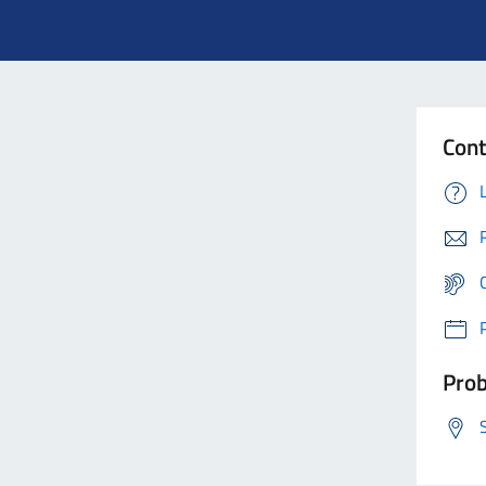
Cont
Prob