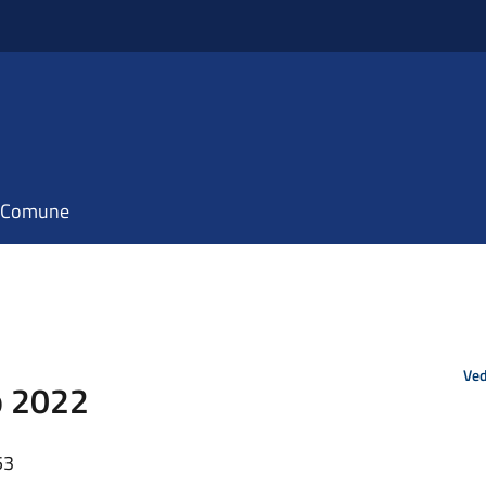
il Comune
Ved
o 2022
53