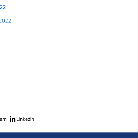
022
2.2022
ram
LinkedIn