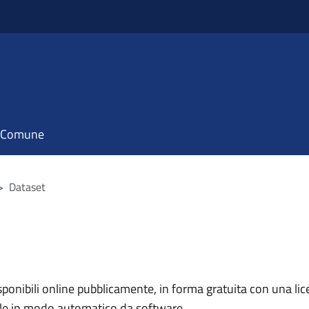
il Comune
>
Dataset
nibili online pubblicamente, in forma gratuita con una lice
ile in modo automatico da software.