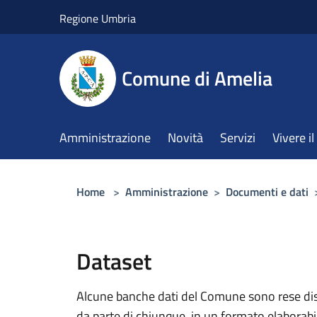
Salta al contenuto principale
Regione Umbria
Comune di Amelia
Amministrazione
Novità
Servizi
Vivere 
Home
>
Amministrazione
>
Documenti e dati
Dataset
Alcune banche dati del Comune sono rese dispo
da parte di chiunque, in un formato elaborab