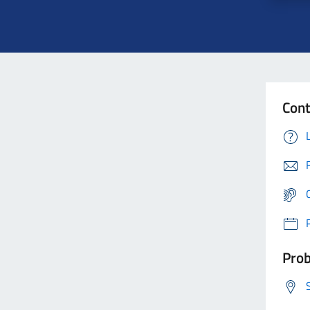
Cont
Prob