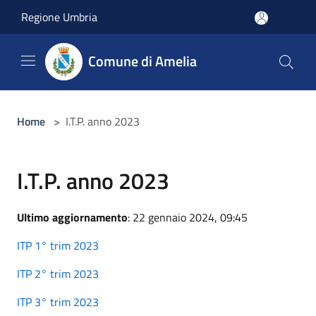
Salta al contenuto principale
Regione Umbria
Comune di Amelia
Home
>
I.T.P. anno 2023
I.T.P. anno 2023
Ultimo aggiornamento
: 22 gennaio 2024, 09:45
ITP 1° trim 2023
ITP 2° trim 2023
ITP 3° trim 2023