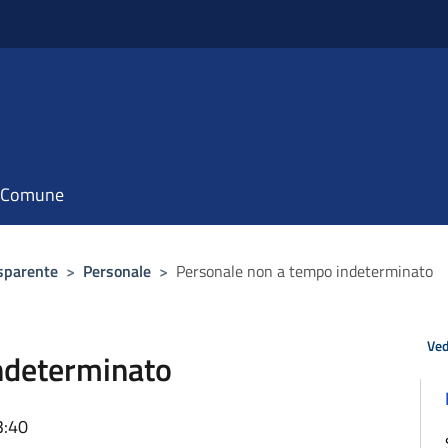
il Comune
sparente
>
Personale
>
Personale non a tempo indeterminato
Ved
ndeterminato
3:40