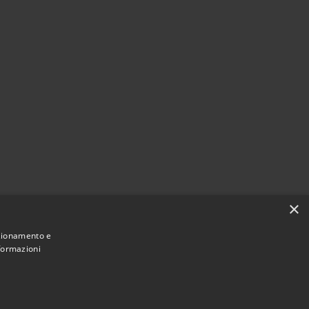
×
nzionamento e
nformazioni