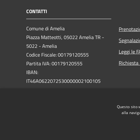
CONTATTI
Comune di Amelia
Prenotaz
Piazza Matteotti, 05022 Amelia TR -
Segnalazi
5022 - Amelia
Leggi le 
Codice Fiscale: 00179120555
Richiesta
Partita IVA: 00179120555
IBAN:
IT46A0622072530000002100105
PEC:
comune.amelia@postacert.umbria.it
Questo sito 
Centralino Unico: 0744 9761
alla navig