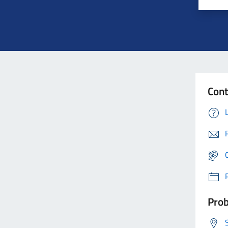
Cont
Prob