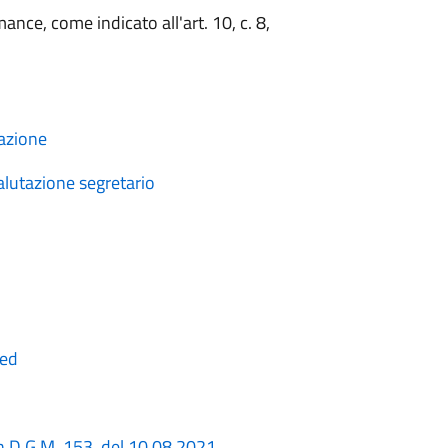
nce, come indicato all'art. 10, c. 8,
azione
utazione segretario
ned
 D.G.M. 153 del 10.08.2021