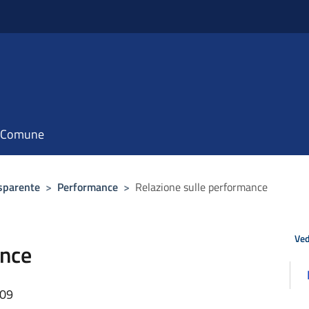
il Comune
sparente
>
Performance
>
Relazione sulle performance
Ved
ance
:09