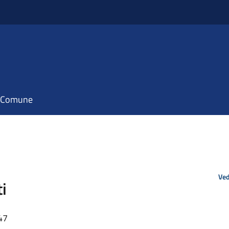
il Comune
Ved
i
47