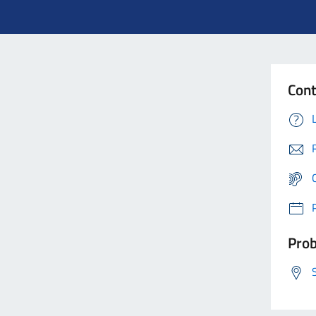
Cont
Prob