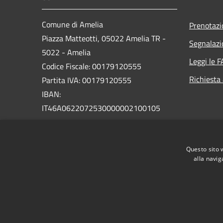
Comune di Amelia
Prenotaz
Piazza Matteotti, 05022 Amelia TR -
Segnalazi
5022 - Amelia
Leggi le 
Codice Fiscale: 00179120555
Richiesta
Partita IVA: 00179120555
IBAN:
IT46A0622072530000002100105
PEC:
comune.amelia@postacert.umbria.it
Questo sito 
Centralino Unico: 0744 9761
alla navig
RSS
Accessibilità
Privacy
Cookie
Mappa de