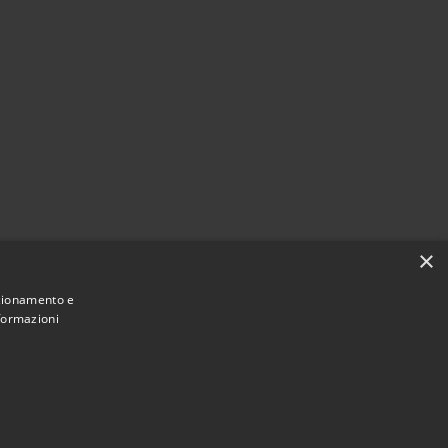
×
nzionamento e
nformazioni
Municipium
Accesso redazione
di Amelia • Powered by
•