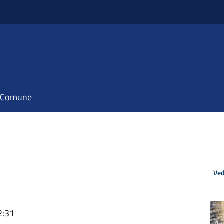
il Comune
Ved
2:31