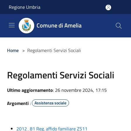
Salta al contenuto principale
Regione Umbria
Comune di Amelia
Home
>
Regolamenti Servizi Sociali
Regolamenti Servizi Sociali
Ultimo aggiornamento
: 26 novembre 2024, 17:15
Argomenti
:
Assistenza sociale
2012_81 Reg. affido familiare ZS11