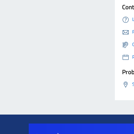
Cont
Prob