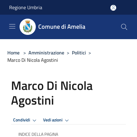
Salta al contenuto principale
Regione Umbria
Comune di Amelia
Home
>
Amministrazione
>
Politici
>
Marco Di Nicola Agostini
Marco Di Nicola
Agostini
Condividi
Vedi azioni
INDICE DELLA PAGINA