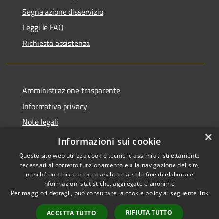
Segnalazione disservizio
Leggi le FAQ
Richiesta assistenza
Amministrazione trasparente
Informativa privacy
Note legali
×
Dichiarazione di accessibilità
Informazioni sui cookie
Questo sito web utilizza cookie tecnici e assimilati strettamente
necessari al corretto funzionamento e alla navigazione del sito,
nonché un cookie tecnico analitico al solo fine di elaborare
informazioni statistiche, aggregate e anonime.
RSS
Copyright © 2026 • Comune di
Per maggiori dettagli, può consultare la cookie policy al seguente
link
Accessibilità
Amelia • Powered by
Privacy
Municipium
Accesso
•
RIFIUTA TUTTO
ACCETTA TUTTO