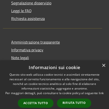
Segnalazione disservizio
Leggi le FAQ
Richiesta assistenza
Amministrazione trasparente
Informativa privacy
Note legali
×
Dichiarazione di accessibilità
Informazioni sui cookie
Questo sito web utilizza cookie tecnici e assimilati strettamente
necessari al corretto funzionamento e alla navigazione del sito,
nonché un cookie tecnico analitico al solo fine di elaborare
informazioni statistiche, aggregate e anonime.
RSS
Copyright © 2026 • Comune di
Per maggiori dettagli, può consultare la cookie policy al seguente
link
Accessibilità
Amelia • Powered by
Privacy
Municipium
Accesso
•
RIFIUTA TUTTO
ACCETTA TUTTO
Cookie
redazione