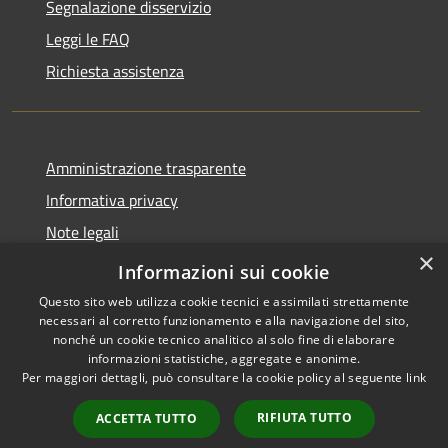
Segnalazione disservizio
Leggi le FAQ
Richiesta assistenza
Amministrazione trasparente
Informativa privacy
Note legali
×
Dichiarazione di accessibilità
Informazioni sui cookie
Questo sito web utilizza cookie tecnici e assimilati strettamente
necessari al corretto funzionamento e alla navigazione del sito,
nonché un cookie tecnico analitico al solo fine di elaborare
informazioni statistiche, aggregate e anonime.
RSS
Copyright © 2026 • Comune di
Per maggiori dettagli, può consultare la cookie policy al seguente
link
Accessibilità
Amelia • Powered by
Privacy
Municipium
Accesso
•
RIFIUTA TUTTO
ACCETTA TUTTO
Cookie
redazione