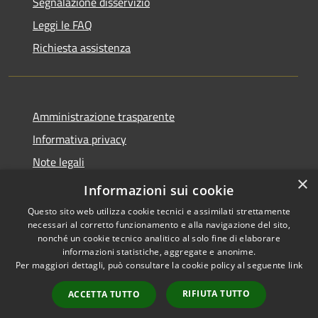
Segnalazione disservizio
Leggi le FAQ
Richiesta assistenza
Amministrazione trasparente
Informativa privacy
Note legali
×
Dichiarazione di accessibilità
Informazioni sui cookie
Questo sito web utilizza cookie tecnici e assimilati strettamente
necessari al corretto funzionamento e alla navigazione del sito,
nonché un cookie tecnico analitico al solo fine di elaborare
informazioni statistiche, aggregate e anonime.
RSS
Copyright © 2026 • Comune di
Per maggiori dettagli, può consultare la cookie policy al seguente
link
Accessibilità
Amelia • Powered by
Privacy
Municipium
Accesso
•
RIFIUTA TUTTO
ACCETTA TUTTO
Cookie
redazione