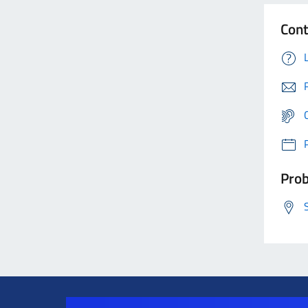
Cont
Prob