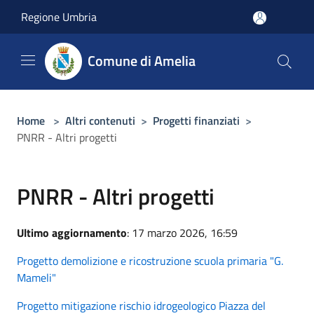
Salta al contenuto principale
Regione Umbria
Comune di Amelia
Home
>
Altri contenuti
>
Progetti finanziati
>
PNRR - Altri progetti
PNRR - Altri progetti
Ultimo aggiornamento
: 17 marzo 2026, 16:59
Progetto demolizione e ricostruzione scuola primaria "G.
Mameli"
Progetto mitigazione rischio idrogeologico Piazza del